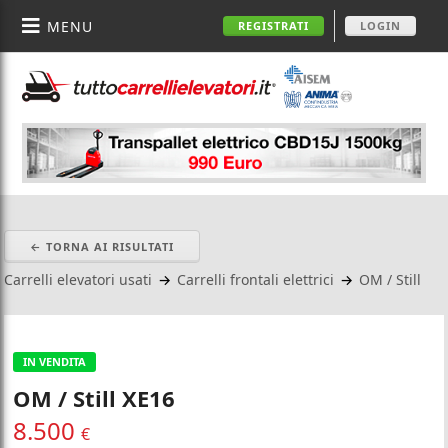
MENU
REGISTRATI
LOGIN
← TORNA AI RISULTATI
Carrelli elevatori usati
→
Carrelli frontali elettrici
→
OM / Still
IN VENDITA
OM / Still XE16
8.500
€