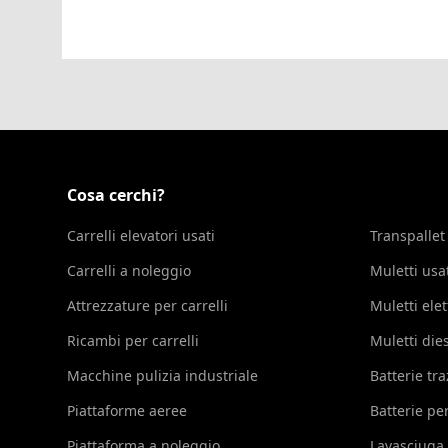
Cosa cerchi?
Carrelli elevatori usati
Transpallet
Carrelli a noleggio
Muletti usa
Attrezzature per carrelli
Muletti elet
Ricambi per carrelli
Muletti die
Macchine pulizia industriale
Batterie tr
Piattaforme aeree
Batterie per
Piattaforma a noleggio
Lavasciuga