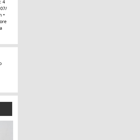
: 4
 07/
h •
ore
ra
o