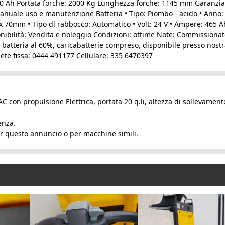
 V 60 Ah Portata forche: 2000 Kg Lunghezza forche: 1145 mm Garanzia
anuale uso e manutenzione Batteria • Tipo: Piombo - acido • Anno:
 70mm • Tipo di rabbocco: Automatico • Volt: 24 V • Ampere: 465 A
bilità: Vendita e noleggio Condizioni: ottime Note: Commissionat
 batteria al 60%, caricabatterie compreso, disponibile presso nost
ete fissa: 0444 491177 Cellulare: 335 6470397
on propulsione Elettrica, portata 20 q.li, altezza di sollevament
enza.
er questo annuncio o per macchine simili.