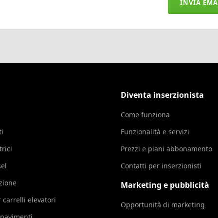
INVIA EMA
Diventa inserzionista
Come funziona
ti
Funzionalità e servizi
trici
Prezzi e piani abbonamento
sel
Contatti per inserzionisti
azione
Marketing e pubblicità
 carrelli elevatori
Opportunità di marketing
 pavimenti