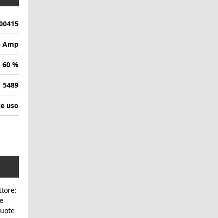
00415
5 Amp
60 %
5489
le uso
tore:
e
ruote