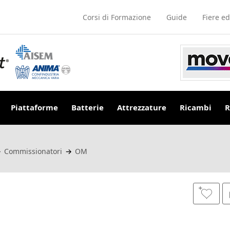
Corsi di Formazione
Guide
Fiere ed
Piattaforme
Batterie
Attrezzature
Ricambi
R
→
Commissionatori
→
OM