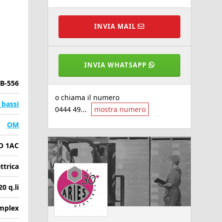
INVIA MAIL
INVIA WHATSAPP
B-556
o chiama il numero
 bassi
0444 49...
mostra numero
OM
O 1AC
ettrica
20 q.li
mplex