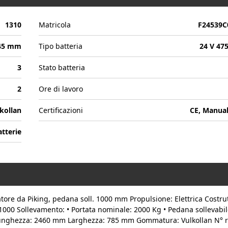
1310
Matricola
F24539C
145 mm
Tipo batteria
24 V 47
3
Stato batteria
2
Ore di lavoro
kollan
Certificazioni
CE, Manua
atterie
ore da Piking, pedana soll. 1000 mm Propulsione: Elettrica Costrut
00 Sollevamento: • Portata nominale: 2000 Kg • Pedana sollevabil
unghezza: 2460 mm Larghezza: 785 mm Gommatura: Vulkollan N° 