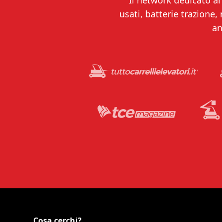
Il network dedicato al 
usati, batterie trazione,
an
Cosa cerchi?