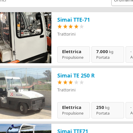
Simai TTE-71
Trattorini
Elettrica
7.000
-
kg
A
Propulsione
Portata
Simai TE 250 R
Trattorini
Elettrica
250
-
kg
A
Propulsione
Portata
Simai TTE71