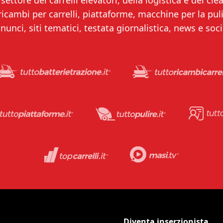
settore dei carrelli elevatori, della logistica e del clea
 ricambi per carrelli, piattaforme, macchine per la puliz
nunci, siti tematici, testata giornalistica, news e soci
Diventa inserzionista