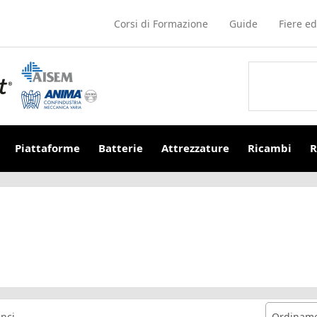
Corsi di Formazione
Guide
Fiere ed
Piattaforme
Batterie
Attrezzature
Ricambi
R
nci
Ordiname