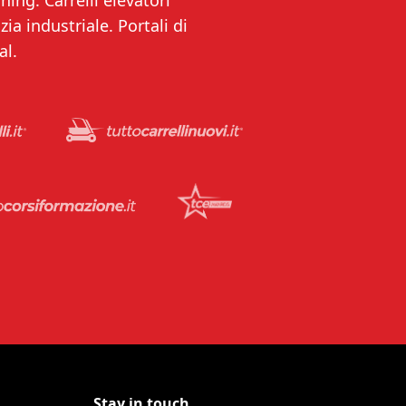
ning. Carrelli elevatori
ia industriale. Portali di
al.
Stay in touch