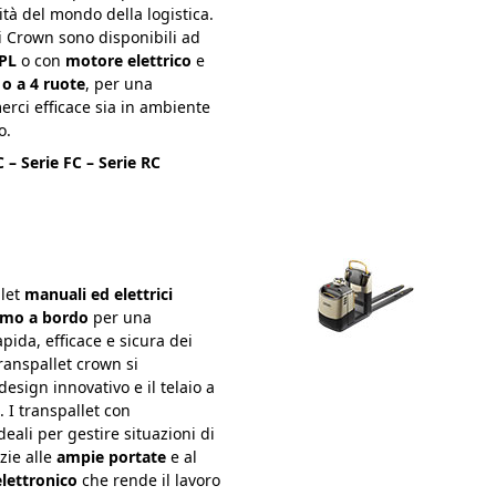
ità del mondo della logistica.
ti Crown sono disponibili ad
GPL
o con
motore elettrico
e
 o a 4 ruote
, per una
rci efficace sia in ambiente
o.
C – Serie FC – Serie RC
llet
manuali ed elettrici
omo a bordo
per una
ida, efficace e sicura dei
transpallet crown si
design innovativo e il telaio a
 I transpallet con
eali per gestire situazioni di
zie alle
ampie portate
e al
elettronico
che rende il lavoro