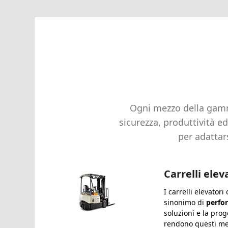
Ogni mezzo della gamm
sicurezza, produttività e
per adattars
Carrelli elev
I carrelli elevator
sinonimo di
perfo
soluzioni e la pro
rendono questi mez