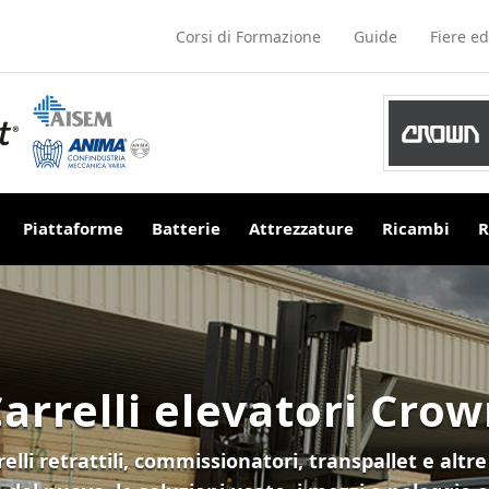
Corsi di Formazione
Guide
Fiere ed
Piattaforme
Batterie
Attrezzature
Ricambi
R
arrelli elevatori Cro
rrelli retrattili, commissionatori, transpallet e a