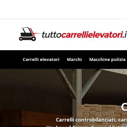
Carrelli elevatori
Marchi
Macchine pulizia
C
Carrelli controbilanciati, ca