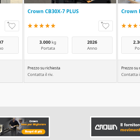
Crown CB30X-7 PLUS
Crown 
07
3.000
2026
2.3
kg
no
Portata
Anno
Po
Prezzo su richiesta
Prezzo su 
Contatta il riv.
Contatta il