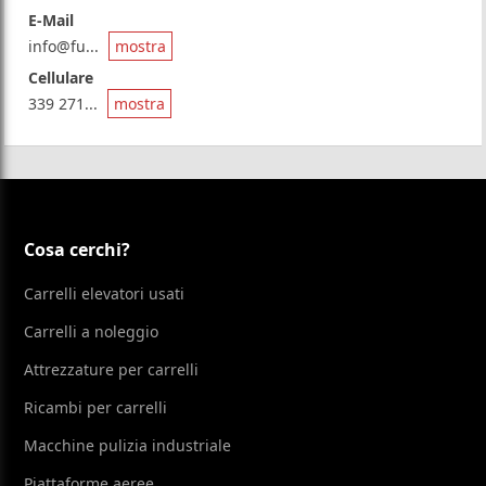
E-Mail
info@fu...
mostra
Cellulare
339 271...
mostra
Cosa cerchi?
Carrelli elevatori usati
Carrelli a noleggio
Attrezzature per carrelli
Ricambi per carrelli
Macchine pulizia industriale
Piattaforme aeree