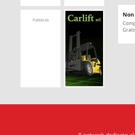
Non 
Pubblicità
Compi
Grati