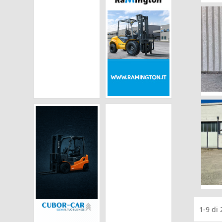
1-9
di