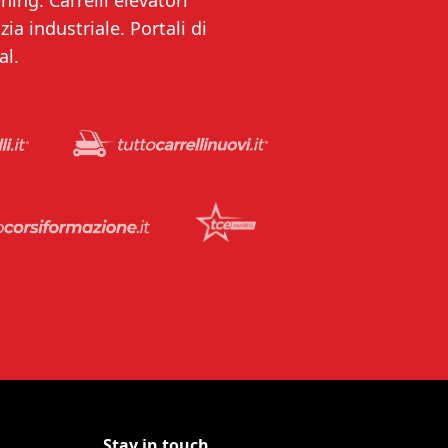
ning. Carrelli elevatori
ia industriale. Portali di
al.
Stay in touch