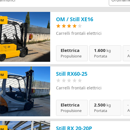
OM / Still XE16
UM
Carrelli frontali elettrici
Elettrica
1.600
-
kg
A
Propulsione
Portata
Still RX60-25
UM
Carrelli frontali elettrici
Elettrica
2.500
-
kg
A
Propulsione
Portata
Still RX 20-20P
UM