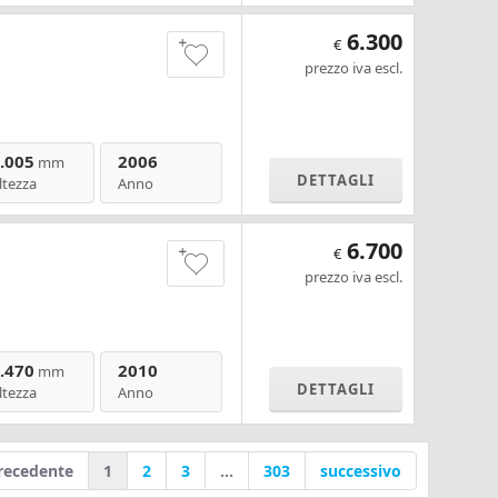
6.300
€
prezzo iva escl.
.005
2006
mm
DETTAGLI
ltezza
Anno
6.700
€
prezzo iva escl.
.470
2010
mm
DETTAGLI
ltezza
Anno
recedente
1
2
3
...
303
successivo