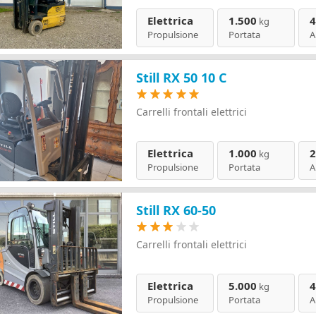
Elettrica
1.500
4
kg
Propulsione
Portata
A
Still RX 50 10 C
Carrelli frontali elettrici
Elettrica
1.000
2
kg
Propulsione
Portata
A
Still RX 60-50
Carrelli frontali elettrici
Elettrica
5.000
4
kg
Propulsione
Portata
A