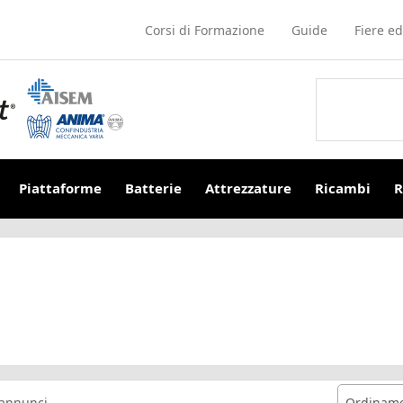
Corsi di Formazione
Guide
Fiere ed
Piattaforme
Batterie
Attrezzature
Ricambi
R
annunci
Ordiname