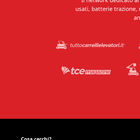
Il network dedicato al 
usati, batterie trazione,
an
Cosa cerchi?