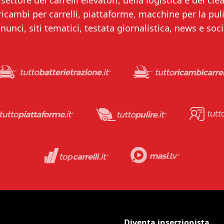
settore dei carrelli elevatori, della logistica e del clea
 ricambi per carrelli, piattaforme, macchine per la puliz
nunci, siti tematici, testata giornalistica, news e soci
Diventa inserzionista