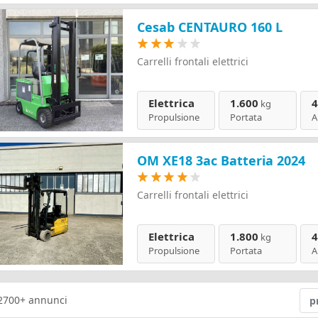
Cesab CENTAURO 160 L
Carrelli frontali elettrici
Elettrica
1.600
4
kg
Propulsione
Portata
A
OM XE18 3ac Batteria 2024
Carrelli frontali elettrici
Elettrica
1.800
4
kg
Propulsione
Portata
A
2700+
annunci
p