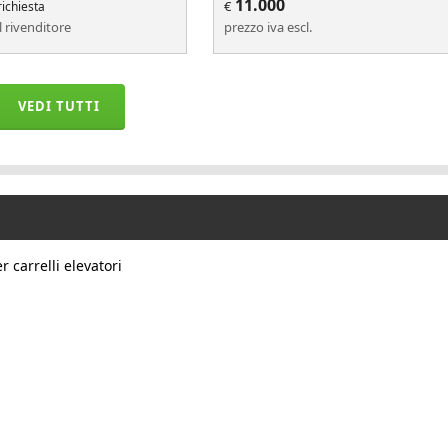
11.000
€
richiesta
l rivenditore
prezzo iva escl.
VEDI TUTTI
r carrelli elevatori