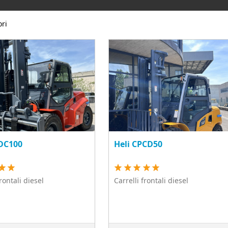
ori
PDC100
Heli CPCD50
frontali diesel
Carrelli frontali diesel