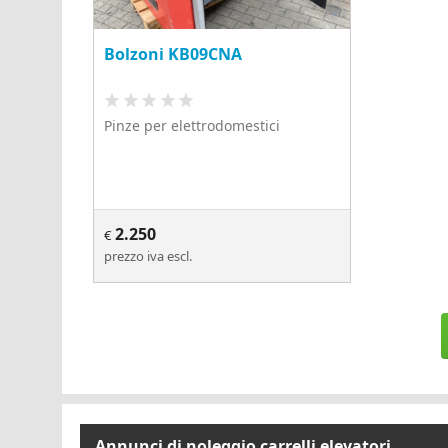
Bolzoni KB09CNA
Pinze per elettrodomestici
2.250
€
prezzo iva escl.
Annunci di noleggio carrelli elevatori