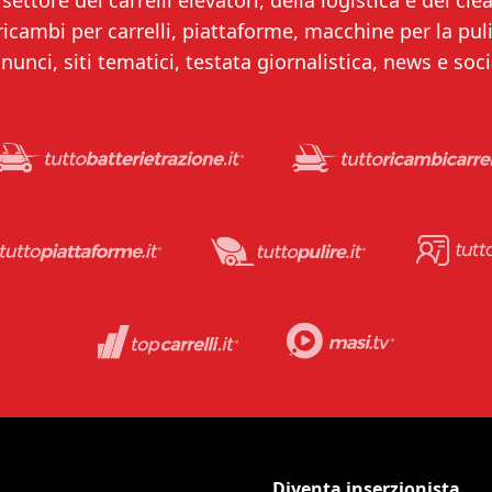
settore dei carrelli elevatori, della logistica e del clea
 ricambi per carrelli, piattaforme, macchine per la puliz
nunci, siti tematici, testata giornalistica, news e soci
Diventa inserzionista