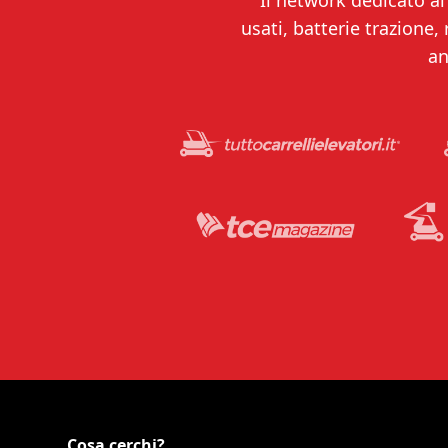
Il network dedicato al 
usati, batterie trazione,
an
Cosa cerchi?