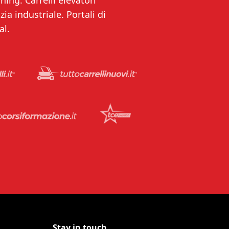
ning. Carrelli elevatori
ia industriale. Portali di
al.
Stay in touch