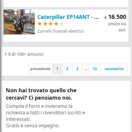
16.500
Caterpillar EP14ANT - 21678
€
prezzo iva
escl.
Carrelli frontali elettrici
1-9
di
100+
annunci
precedente
1
2
3
...
12
successivo
Non hai trovato quello che
cercavi? Ci pensiamo noi.
Compila il form e invieremo la
richiesta a tutti i rivenditori iscritti e
interessati.
Gratis e senza impegno.