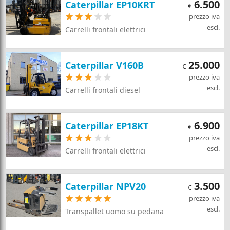
6.500
Caterpillar EP10KRT
€
prezzo iva
escl.
Carrelli frontali elettrici
25.000
Caterpillar V160B
€
prezzo iva
escl.
Carrelli frontali diesel
6.900
Caterpillar EP18KT
€
prezzo iva
escl.
Carrelli frontali elettrici
3.500
Caterpillar NPV20
€
prezzo iva
escl.
Transpallet uomo su pedana