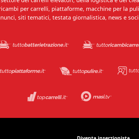
settore dei carrelli elevatori, della logistica e del clea
 ricambi per carrelli, piattaforme, macchine per la puliz
nunci, siti tematici, testata giornalistica, news e soci
Diventa inserzionista