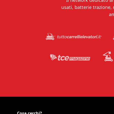
Il network dedicato al 
usati, batterie trazione,
an
Cosa cerchi?