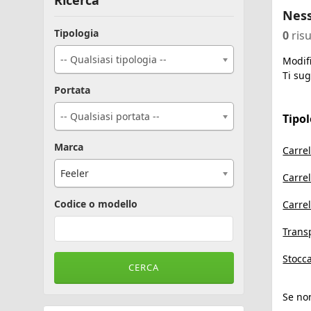
Ricerca
Ness
Tipologia
0
risu
-- Qualsiasi tipologia --
Modifi
Ti sug
Portata
-- Qualsiasi portata --
Tipo
Marca
Carrel
Feeler
Carrel
Codice o modello
Carrel
Transp
Stocca
Se non