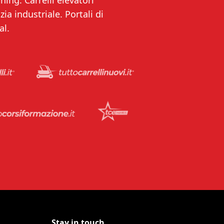
ning. Carrelli elevatori
ia industriale. Portali di
al.
Stay in touch