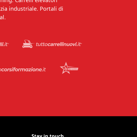
ning. Carrelli elevatori
ia industriale. Portali di
al.
Stay in touch