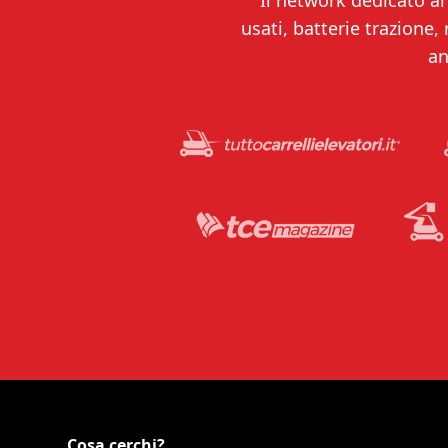
Il network dedicato al 
usati, batterie trazione,
an
Cosa cerchi?