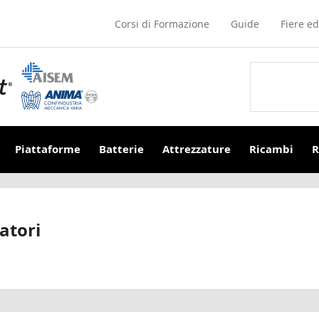
Corsi di Formazione
Guide
Fiere ed
Piattaforme
Batterie
Attrezzature
Ricambi
R
atori