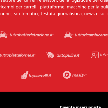
settore dei carrelli elevatori, della logistica e del clea
 ricambi per carrelli, piattaforme, macchine per la puliz
nunci, siti tematici, testata giornalistica, news e soci
Diventa inserzionista