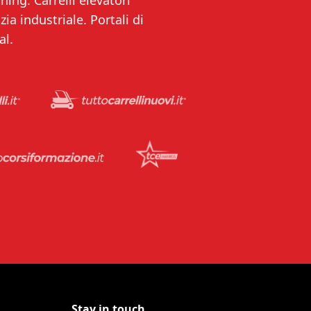
ning. Carrelli elevatori
ia industriale. Portali di
al.
Stay in touch