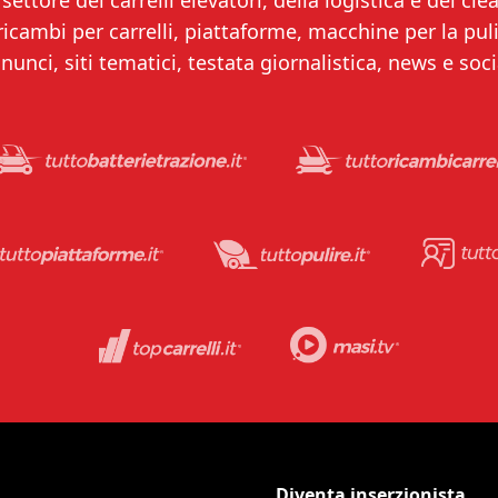
settore dei carrelli elevatori, della logistica e del clea
 ricambi per carrelli, piattaforme, macchine per la puliz
nunci, siti tematici, testata giornalistica, news e soci
Diventa inserzionista