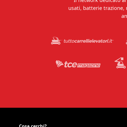
Il network dedicato al 
usati, batterie trazione,
an
Cosa cerchi?