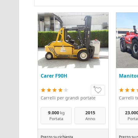
Carer F90H
Manito
Carrelli per grandi portate
Carrelli 
9.000
2015
23.00
kg
Portata
Anno
Porta
Prezzo su richiesta
Prezzo su r