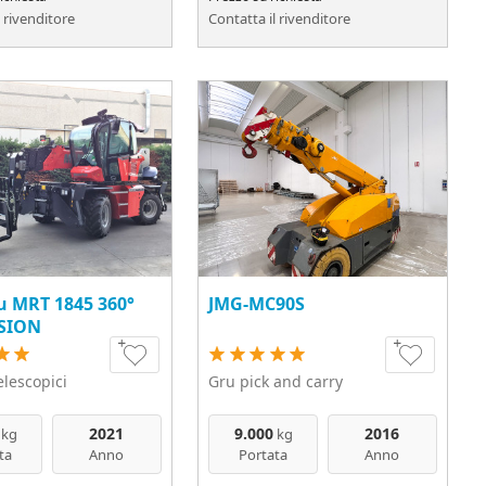
l rivenditore
Contatta il rivenditore
u MRT 1845 360°
JMG-MC90S
ISION
telescopici
Gru pick and carry
2021
9.000
2016
kg
kg
ta
Anno
Portata
Anno