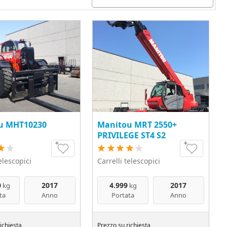
u MHT10230
Manitou MRT 2550+
PRIVILEGE ST4 S2
telescopici
Carrelli telescopici
0
2017
4.999
2017
kg
kg
ta
Anno
Portata
Anno
ichiesta
Prezzo su richiesta