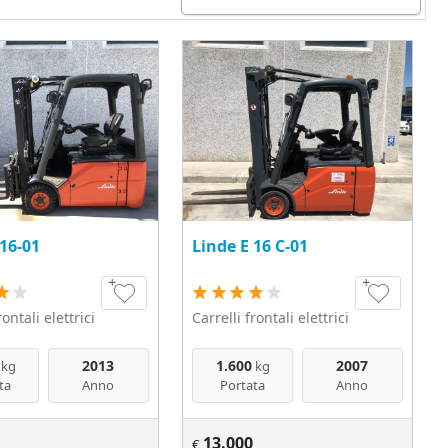
 16-01
Linde E 16 C-01
rontali elettrici
Carrelli frontali elettrici
2013
1.600
2007
kg
kg
ta
Anno
Portata
Anno
13.000
€