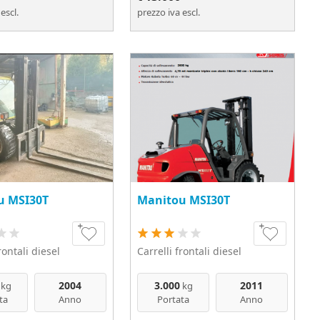
escl.
prezzo iva escl.
u MSI30T
Manitou MSI30T
rontali diesel
Carrelli frontali diesel
2004
3.000
2011
kg
kg
ta
Anno
Portata
Anno